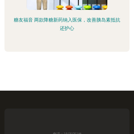
糖友福音 两款降糖新药纳入医保，改善胰岛素抵抗
还护心